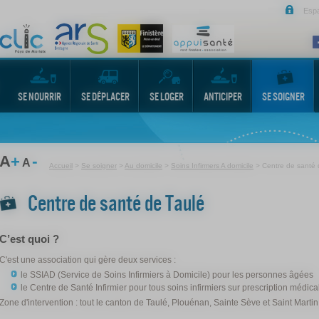
Esp
SE NOURRIR
SE DÉPLACER
SE LOGER
ANTICIPER
SE SOIGNER
-
A
+
A
Accueil
>
Se soigner
>
Au domicile
>
Soins Infirmers A domicile
>
Centre de santé 
Centre de santé de Taulé
C’est quoi ?
C'est une association qui gère deux services :
le SSIAD (Service de Soins Infirmiers à Domicile) pour les personnes âgées
le Centre de Santé Infirmier pour tous soins infirmiers sur prescription médica
Zone d'intervention : tout le canton de Taulé, Plouénan, Sainte Sève et Saint Mart