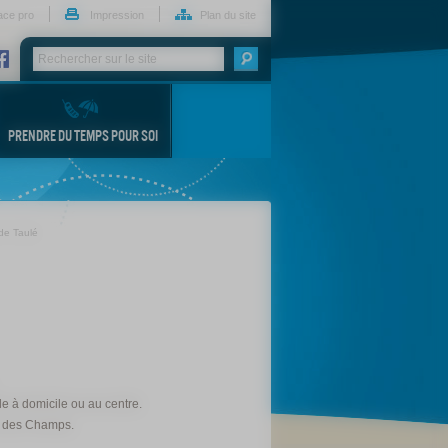
ace pro
Impression
Plan du site
PRENDRE DU TEMPS POUR SOI
de Taulé
le à domicile ou au centre.
in des Champs.