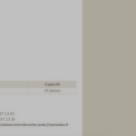
Capacité
35 places
67.14.83
.67.13.36
ociationcentredesante.taule@wanadoo.fr