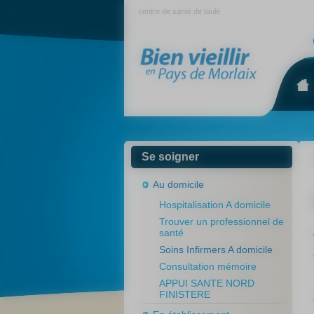
Panneau de gestion des cookies
centre de santé de taulé
s
Se soigner
Au domicile
Hospitalisation A domicile
Trouver un professionnel de
santé
Soins Infirmers A domicile
Consultation mémoire
APPUI SANTE NORD
FINISTERE