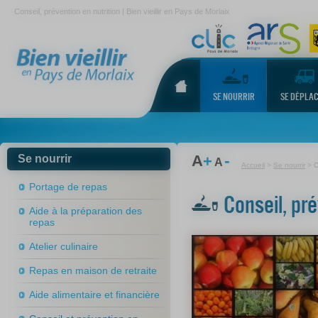
Panneau de gestion des cookies
Conseil, prévention en nutrition | Bien vieillir en Pays de Morlaix
s
SE NOURRIR
SE DÉPLA
-
A
Se nourrir
+
A
Accueil
>
Se nourrir
>
C
Portage de repas
Conseil, pré
Aide à la préparation des
repas
Atelier culinaire
Repas en maison de retraite
Aide alimentaire et financière