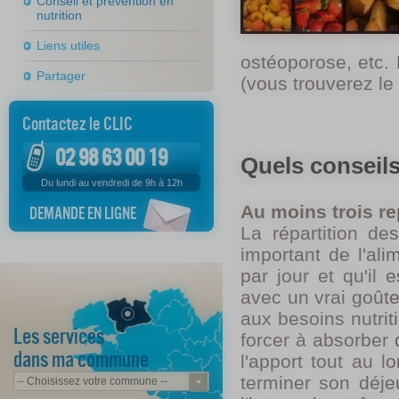
Conseil et prévention en
nutrition
Liens utiles
ostéoporose, etc. 
Partager
(vous trouverez le
Contactez le CLIC
02 98 63 00 19
Quels conseil
Du lundi au vendredi de 9h à 12h
Au moins trois re
DEMANDE EN LIGNE
La répartition de
important de l'al
par jour et qu'il 
avec un vrai goûte
aux besoins nutriti
Les services
forcer à absorber 
dans ma commune
l'apport tout au 
terminer son déj