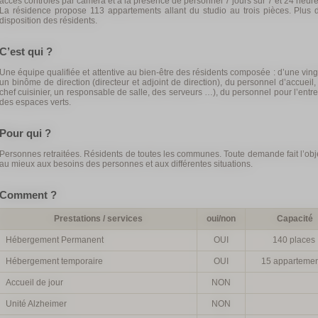
accès contrôlés par caméra et à la présence de personnel 7 jours sur 7 et 24 heure
La résidence propose 113 appartements allant du studio au trois pièces. Plu
disposition des résidents.
C’est qui ?
Une équipe qualifiée et attentive au bien-être des résidents composée : d’une ving
un binôme de direction (directeur et adjoint de direction), du personnel d’accueil
chef cuisinier, un responsable de salle, des serveurs …), du personnel pour l’entret
des espaces verts.
Pour qui ?
Personnes retraitées. Résidents de toutes les communes. Toute demande fait l’obj
au mieux aux besoins des personnes et aux différentes situations.
Comment ?
Prestations / services
oui/non
Capacité
Hébergement Permanent
OUI
140 places
Hébergement temporaire
OUI
15 appartemen
Accueil de jour
NON
Unité Alzheimer
NON