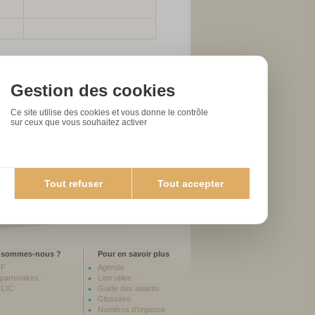
Gestion des cookies
Ce site utilise des cookies et vous donne le contrôle
 régimes
sur ceux que vous souhaitez activer
43.60.99
ercial.morlaix@domitys.fr
omitys.fr
Tout refuser
Tout accepter
 sommes-nous ?
Pour en savoir plus
NF
Agenda
partenaires
Lien utiles
CLIC
Guide des aidants
Glossaire
Numéros d'urgence