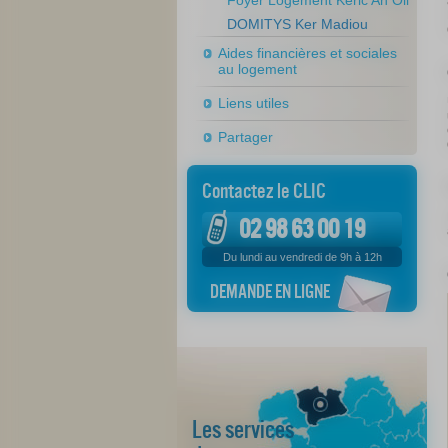
Foyer Logement Kéric An Oll
DOMITYS Ker Madiou
Aides financières et sociales
au logement
Liens utiles
Partager
Contactez le CLIC
02 98 63 00 19
Du lundi au vendredi de 9h à 12h
DEMANDE EN LIGNE
Les services