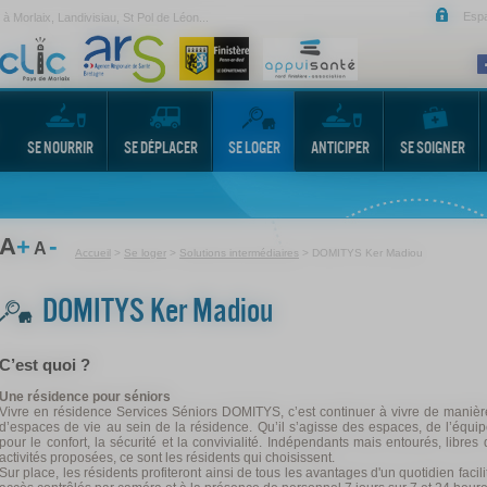
Esp
Morlaix, Landivisiau, St Pol de Léon...
SE NOURRIR
SE DÉPLACER
SE LOGER
ANTICIPER
SE SOIGNER
-
A
+
A
Accueil
>
Se loger
>
Solutions intermédiaires
>
DOMITYS Ker Madiou
DOMITYS Ker Madiou
C’est quoi ?
Une résidence pour séniors
Vivre en résidence Services Séniors DOMITYS, c’est continuer à vivre de manièr
d’espaces de vie au sein de la résidence. Qu’il s’agisse des espaces, de l’équip
pour le confort, la sécurité et la convivialité. Indépendants mais entourés, libres
activités proposées, ce sont les résidents qui choisissent.
Sur place, les résidents profiteront ainsi de tous les avantages d'un quotidien faci