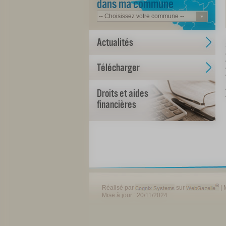
dans ma commune
Actualités
Télécharger
Droits et aides
financières
Réalisé par
sur
|
Mise à jour : 20/11/2024