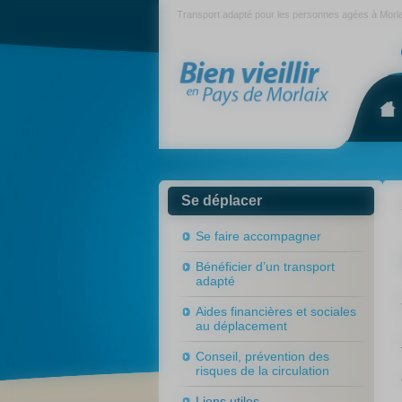
Panneau de gestion des cookies
Transport adapté pour les personnes agées à Morlaix
s
Se déplacer
Se faire accompagner
Bénéficier d’un transport
adapté
Aides financières et sociales
au déplacement
Conseil, prévention des
risques de la circulation
Liens utiles