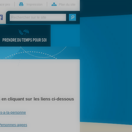
ace pro
Impression
Plan du site
PRENDRE DU TEMPS POUR SOI
 en cliquant sur les liens ci-dessous
es-a-la-personne
s/Personnes-agees