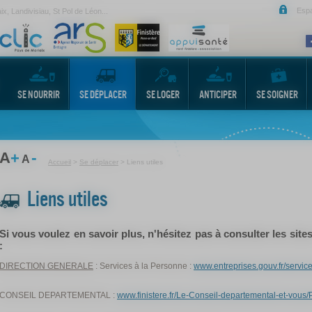
Esp
, Landivisiau, St Pol de Léon...
SE NOURRIR
SE DÉPLACER
SE LOGER
ANTICIPER
SE SOIGNER
-
A
+
A
Accueil
>
Se déplacer
>
Liens utiles
Liens utiles
Si vous voulez en savoir plus, n'hésitez pas à consulter les sites
:
DIRECTION GENERALE
: Services à la Personne :
www.entreprises.gouv.fr/servic
CONSEIL DEPARTEMENTAL :
www.finistere.fr/Le-Conseil-departemental-et-vou