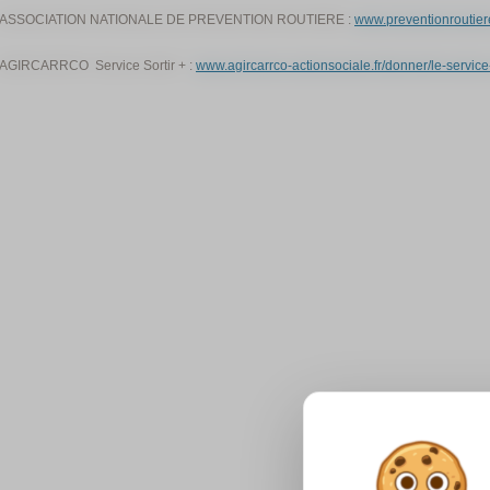
ASSOCIATION NATIONALE DE PREVENTION ROUTIERE :
www.preventionroutiere
AGIRCARRCO Service Sortir + :
www.agircarrco-actionsociale.fr/donner/le-service-